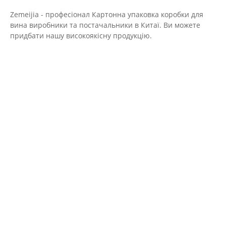
Zemeijia - професіонал Картонна упаковка коробки для
вина виробники та постачальники в Китаї. Ви можете
придбати нашу високоякісну продукцію.
Зв'яжіться з нами
Тел
+86-18053271162
Адреса
No. 166, Yanqing Road, National Pozi Industrial
Park, Huanxiu Sub-District Office, Jimo District,
Qingdao City, Shandong Province.
Електронна пошта
krystal@zmjpackagings.com