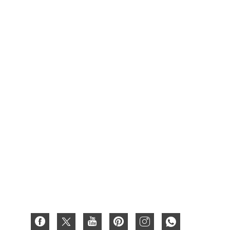
Продукти
Харчова картонна упаковка
Картонна упаковка коробки для вина
Ящик для фруктів
Вощений ящик
Картонна подарункова коробка
Паперова коробка
Гофроящик
3D паперова листівка