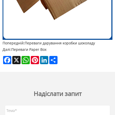
Попередній:
Переваги дарування коробки шоколаду
Далі:
Переваги Paper Box
Facebook
X
WhatsApp
Pinterest
LinkedIn
Share
Надіслати запит