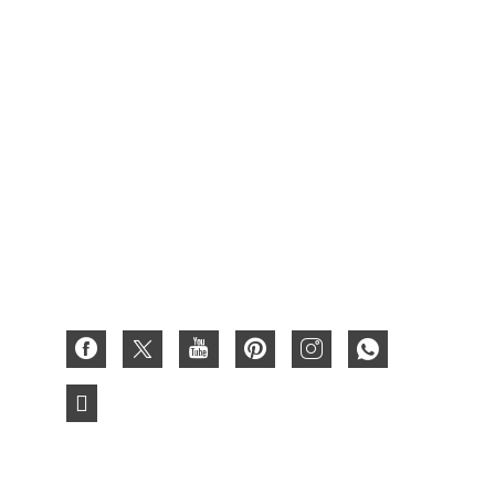
Картонна упаковка коробки для вина
Ящик для фруктів
Вощений ящик
Картонна подарункова коробка
Паперова коробка
Гофроящик
3D паперова листівка